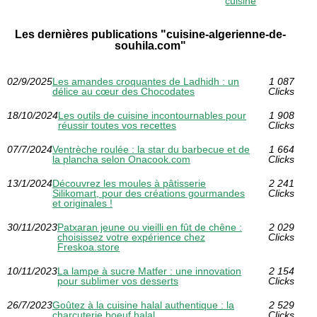
cuisine
Les dernières publications "cuisine-algerienne-de-
souhila.com"
02/9/2025
Les amandes croquantes de Ladhidh : un
1 087
délice au cœur des Chocodates
Clicks
18/10/2024
Les outils de cuisine incontournables pour
1 908
réussir toutes vos recettes
Clicks
07/7/2024
Ventrèche roulée : la star du barbecue et de
1 664
la plancha selon Onacook.com
Clicks
13/1/2024
Découvrez les moules à pâtisserie
2 241
Silikomart, pour des créations gourmandes
Clicks
et originales !
30/11/2023
Patxaran jeune ou vieilli en fût de chêne :
2 029
choisissez votre expérience chez
Clicks
Freskoa.store
10/11/2023
La lampe à sucre Matfer : une innovation
2 154
pour sublimer vos desserts
Clicks
26/7/2023
Goûtez à la cuisine halal authentique : la
2 529
charcuterie boeuf halal.
Clicks