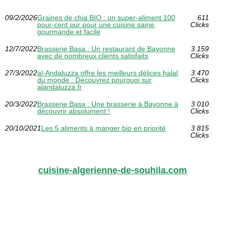
09/2/2026
Graines de chia BIO : un super-aliment 100
611
pour-cent pur pour une cuisine saine,
Clicks
gourmande et facile
12/7/2022
Brasserie Basa : Un restaurant de Bayonne
3 159
avec de nombreux clients satisfaits
Clicks
27/3/2022
al-Andaluzza offre les meilleurs délices halal
3 470
du monde : Découvrez pourquoi sur
Clicks
alandaluzza.fr
20/3/2022
Brasserie Basa : Une brasserie à Bayonne à
3 010
découvrir absolument !
Clicks
20/10/2021
Les 5 aliments à manger bio en priorité
3 815
Clicks
cuisine-algerienne-de-souhila.com