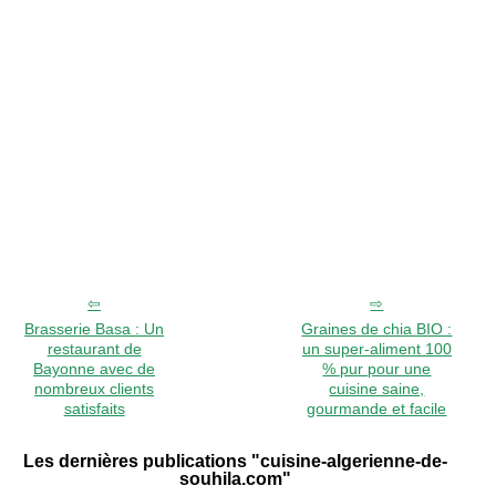
Brasserie Basa : Un
Graines de chia BIO :
restaurant de
un super-aliment 100
Bayonne avec de
% pur pour une
nombreux clients
cuisine saine,
satisfaits
gourmande et facile
Les dernières publications "cuisine-algerienne-de-
souhila.com"