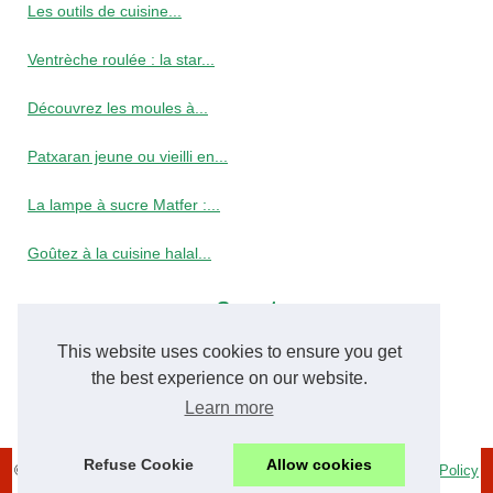
Les outils de cuisine...
Ventrèche roulée : la star...
Découvrez les moules à...
Patxaran jeune ou vieilli en...
La lampe à sucre Matfer :...
Goûtez à la cuisine halal...
Secret
This website uses cookies to ensure you get
Le jus de grenade : un...
the best experience on our website.
Nos secrets pour réussir un...
Learn more
Refuse Cookie
Allow cookies
© 2026
Cuisine-algerienne-de-souhila.com
|
Plan du site
|
Cookies Policy