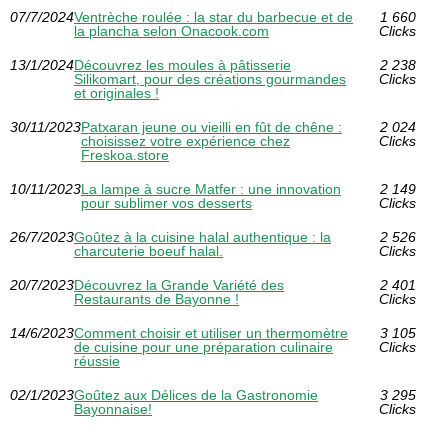
07/7/2024
Ventrèche roulée : la star du barbecue et de
1 660
la plancha selon Onacook.com
Clicks
13/1/2024
Découvrez les moules à pâtisserie
2 238
Silikomart, pour des créations gourmandes
Clicks
et originales !
30/11/2023
Patxaran jeune ou vieilli en fût de chêne :
2 024
choisissez votre expérience chez
Clicks
Freskoa.store
10/11/2023
La lampe à sucre Matfer : une innovation
2 149
pour sublimer vos desserts
Clicks
26/7/2023
Goûtez à la cuisine halal authentique : la
2 526
charcuterie boeuf halal.
Clicks
20/7/2023
Découvrez la Grande Variété des
2 401
Restaurants de Bayonne !
Clicks
14/6/2023
Comment choisir et utiliser un thermomètre
3 105
de cuisine pour une préparation culinaire
Clicks
réussie
02/1/2023
Goûtez aux Délices de la Gastronomie
3 295
Bayonnaise!
Clicks