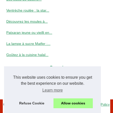
Ventrèche roulée : la star...
Découvrez les moules à...
Patxaran jeune ou vieilli en...
La lampe à sucre Matfer :...
Goûtez à la cuisine halal...
Secret
This website uses cookies to ensure you get
Le jus de grenade : un...
the best experience on our website.
Nos secrets pour réussir un...
Learn more
Refuse Cookie
Allow cookies
© 2026
Cuisine-algerienne-de-souhila.com
|
Plan du site
|
Cookies Policy
| Fourni par
Blogger