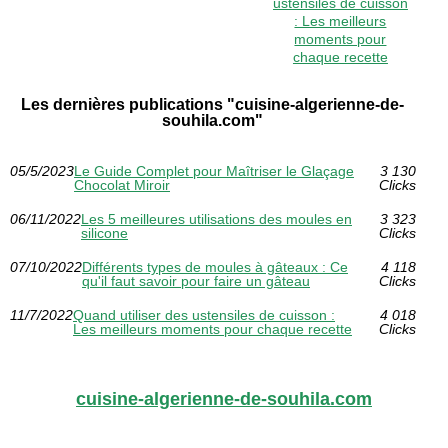
ustensiles de cuisson
: Les meilleurs
moments pour
chaque recette
Les dernières publications "cuisine-algerienne-de-
souhila.com"
05/5/2023
Le Guide Complet pour Maîtriser le Glaçage
3 130
Chocolat Miroir
Clicks
06/11/2022
Les 5 meilleures utilisations des moules en
3 323
silicone
Clicks
07/10/2022
Différents types de moules à gâteaux : Ce
4 118
qu'il faut savoir pour faire un gâteau
Clicks
11/7/2022
Quand utiliser des ustensiles de cuisson :
4 018
Les meilleurs moments pour chaque recette
Clicks
cuisine-algerienne-de-souhila.com