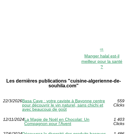
Manger halal est-il
meilleur pour la santé
?
Les dernières publications "cuisine-algerienne-de-
souhila.com"
22/3/2026
Basa Cave : votre caviste à Bayonne centre
559
pour découvrir le vin naturel, sans chichi et
Clicks
avec beaucoup de goût
12/11/2024
La Magie de Noël en Chocolat: Un
1 403
Compagnon pour l'Avent
Clicks
27/6/2024
Découvrez la diversité des produits basques
1 486