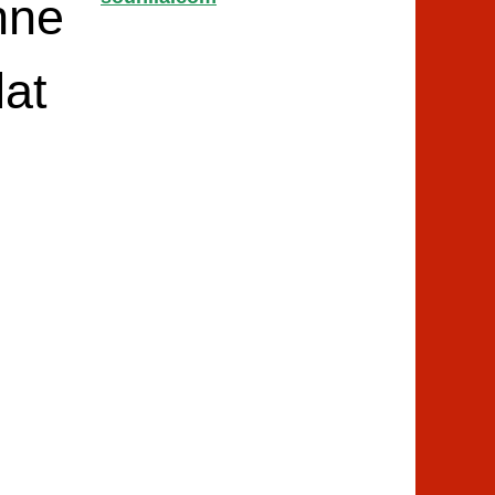
nne
lat