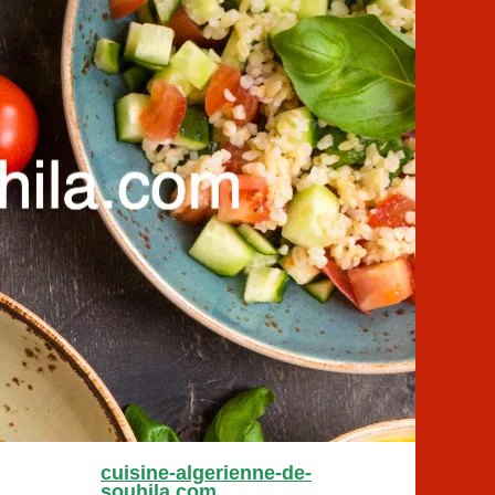
cuisine-algerienne-de-
souhila.com