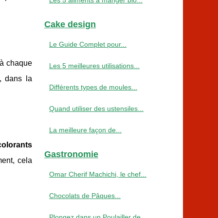
Les 5 aliments à manger bio...
Cake design
Le Guide Complet pour...
e à chaque
Les 5 meilleures utilisations...
, dans la
Différents types de moules...
Quand utiliser des ustensiles...
La meilleure façon de...
colorants
Gastronomie
ent, cela
Omar Cherif Machichi, le chef...
Chocolats de Pâques...
Plongez dans un Poulailler de...