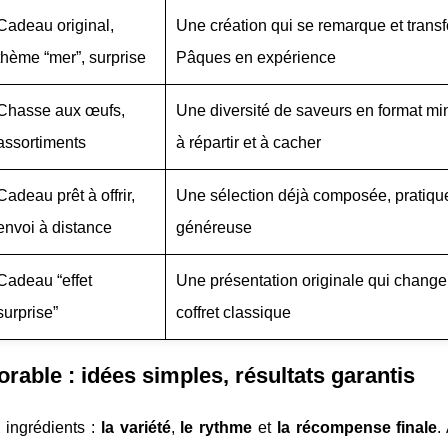
Cadeau original,
Une création qui se remarque et trans
thème “mer”, surprise
Pâques en expérience
Chasse aux œufs,
Une diversité de saveurs en format mini
assortiments
à répartir et à cacher
Cadeau prêt à offrir,
Une sélection déjà composée, pratique
envoi à distance
généreuse
Cadeau “effet
Une présentation originale qui change
surprise”
coffret classique
ble : idées simples, résultats garantis
 ingrédients :
la variété
,
le rythme
et
la récompense finale
.