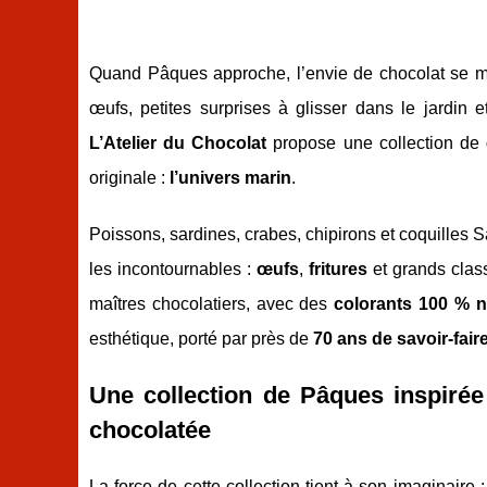
Quand Pâques approche, l’envie de chocolat se mê
œufs, petites surprises à glisser dans le jardi
L’Atelier du Chocolat
propose une collection de
originale :
l’univers marin
.
Poissons, sardines, crabes, chipirons et coquilles 
les incontournables :
œufs
,
fritures
et grands clas
maîtres chocolatiers, avec des
colorants 100 % n
esthétique, porté par près de
70 ans de savoir-fair
Une collection de Pâques inspirée 
chocolatée
La force de cette collection tient à son imaginair