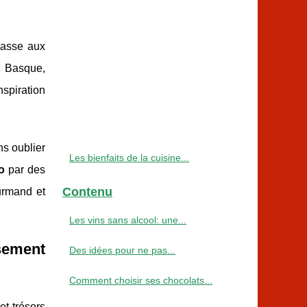
hasse aux
s Basque,
spiration
ns oublier
Les bienfaits de la cuisine...
o
par des
Contenu
ourmand et
Les vins sans alcool: une...
usement
Des idées pour ne pas...
Comment choisir ses chocolats...
et trésors