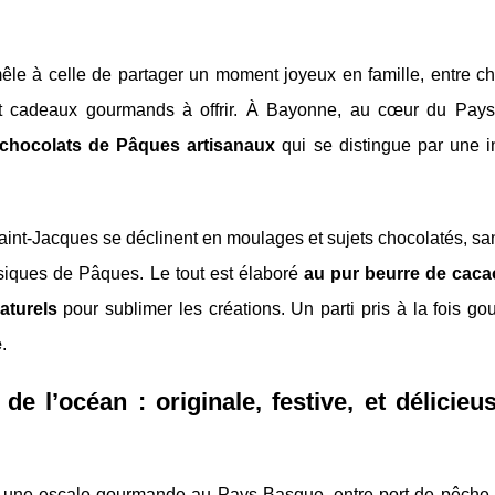
le à celle de partager un moment joyeux en famille, entre c
n et cadeaux gourmands à offrir. À Bayonne, au cœur du Pay
chocolats de Pâques artisanaux
qui se distingue par une in
Saint-Jacques se déclinent en moulages et sujets chocolatés, sa
siques de Pâques. Le tout est élaboré
au pur beurre de caca
aturels
pour sublimer les créations. Un parti pris à la fois g
e
.
de l’océan : originale, festive, et délicie
e : une escale gourmande au Pays Basque, entre port de pêche 