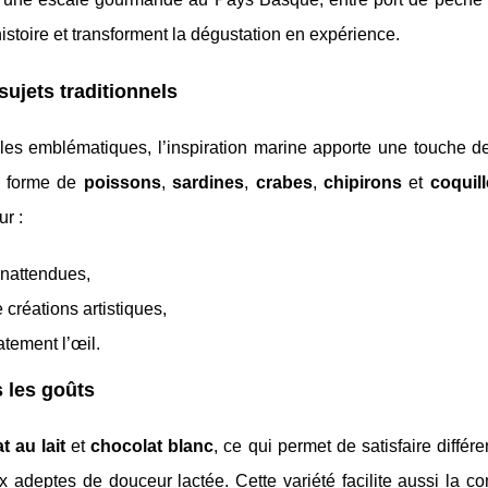
istoire et transforment la dégustation en expérience.
ujets traditionnels
oles emblématiques, l’inspiration marine apporte une touche de
n forme de
poissons
,
sardines
,
crabes
,
chipirons
et
coquill
ur :
inattendues,
 créations artistiques,
tement l’œil.
s les goûts
t au lait
et
chocolat blanc
, ce qui permet de satisfaire différen
deptes de douceur lactée. Cette variété facilite aussi la co