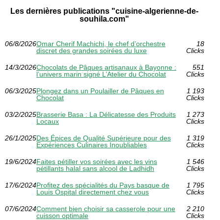
Les dernières publications "cuisine-algerienne-de-
souhila.com"
06/8/2026
Omar Cherif Machichi, le chef d’orchestre
18
discret des grandes soirées du luxe
Clicks
14/3/2026
Chocolats de Pâques artisanaux à Bayonne :
551
l’univers marin signé L’Atelier du Chocolat
Clicks
06/3/2025
Plongez dans un Poulailler de Pâques en
1 193
Chocolat
Clicks
03/2/2025
Brasserie Basa : La Délicatesse des Produits
1 273
Locaux
Clicks
26/1/2025
Des Épices de Qualité Supérieure pour des
1 319
Expériences Culinaires Inoubliables
Clicks
19/6/2024
Faites pétiller vos soirées avec les vins
1 546
pétillants halal sans alcool de Ladhidh
Clicks
17/6/2024
Profitez des spécialités du Pays basque de
1 795
Louis Ospital directement chez vous
Clicks
07/6/2024
Comment bien choisir sa casserole pour une
2 210
cuisson optimale
Clicks