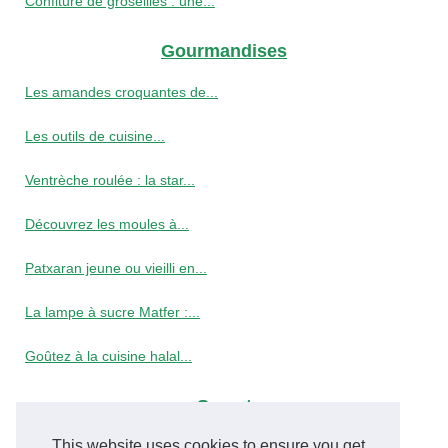
Confiture de groseilles : une...
Gourmandises
Les amandes croquantes de...
Les outils de cuisine...
Ventrèche roulée : la star...
Découvrez les moules à...
Patxaran jeune ou vieilli en...
La lampe à sucre Matfer :...
Goûtez à la cuisine halal...
Secret
This website uses cookies to ensure you get
Le jus de grenade : un...