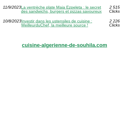
11/9/2023
La ventrèche plate Maia Ezpeleta : le secret
2 515
des sandwichs, burgers et pizzas savoureux
Clicks
10/8/2023
Investir dans les ustensiles de cuisine :
2 226
MeilleurduChef, la meilleure source !
Clicks
cuisine-algerienne-de-souhila.com