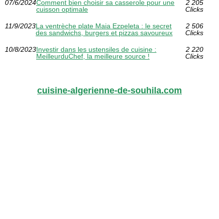
07/6/2024
Comment bien choisir sa casserole pour une
2 205
cuisson optimale
Clicks
11/9/2023
La ventrèche plate Maia Ezpeleta : le secret
2 506
des sandwichs, burgers et pizzas savoureux
Clicks
10/8/2023
Investir dans les ustensiles de cuisine :
2 220
MeilleurduChef, la meilleure source !
Clicks
cuisine-algerienne-de-souhila.com