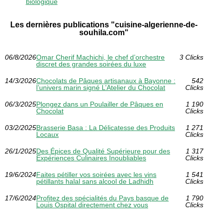
biologique
Les dernières publications "cuisine-algerienne-de-
souhila.com"
06/8/2026
Omar Cherif Machichi, le chef d’orchestre
3 Clicks
discret des grandes soirées du luxe
14/3/2026
Chocolats de Pâques artisanaux à Bayonne :
542
l’univers marin signé L’Atelier du Chocolat
Clicks
06/3/2025
Plongez dans un Poulailler de Pâques en
1 190
Chocolat
Clicks
03/2/2025
Brasserie Basa : La Délicatesse des Produits
1 271
Locaux
Clicks
26/1/2025
Des Épices de Qualité Supérieure pour des
1 317
Expériences Culinaires Inoubliables
Clicks
19/6/2024
Faites pétiller vos soirées avec les vins
1 541
pétillants halal sans alcool de Ladhidh
Clicks
17/6/2024
Profitez des spécialités du Pays basque de
1 790
Louis Ospital directement chez vous
Clicks