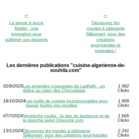
La lampe à sucre
Découvrez les
Matfer : une
moules à pâtisserie
innovation pour
Silikomart, pour des
sublimer vos desserts
créations
gourmandes et
originales !
Les dernières publications "cuisine-algerienne-de-
souhila.com"
02/9/2025
Les amandes croquantes de Ladhidh : un
1 092
délice au cœur des Chocodates
Clicks
18/10/2024
Les outils de cuisine incontournables pour
1 909
réussir toutes vos recettes
Clicks
07/7/2024
Ventrèche roulée : la star du barbecue et de
1 665
la plancha selon Onacook.com
Clicks
13/1/2024
Découvrez les moules à pâtisserie
2 241
Silikomart, pour des créations gourmandes
Clicks