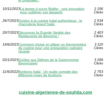
et originales !
10/11/2023
La lampe à sucre Matfer : une innovation
2 156
pour sublimer vos desserts
Clicks
26/7/2023
Goûtez à la cuisine halal authentique : la
2 534
charcuterie boeuf halal.
Clicks
20/7/2023
Découvrez la Grande Variété des
2 403
Restaurants de Bayonne !
Clicks
14/6/2023
Comment choisir et utiliser un thermomètre
3 110
de cuisine pour une préparation culinaire
Clicks
réussie
02/1/2023
Goûtez aux Délices de la Gastronomie
3 299
Bayonnaise!
Clicks
11/9/2022
Bonbons halal : Un guide complet des
2 753
différents types de bonbons
Clicks
cuisine-algerienne-de-souhila.com