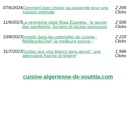
07/6/2024
Comment bien choisir sa casserole pour une
2 205
cuisson optimale
Clicks
11/9/2023
La ventrèche plate Maia Ezpeleta : le secret
2 506
des sandwichs, burgers et pizzas savoureux
Clicks
10/8/2023
Investir dans les ustensiles de cuisine :
2 220
MeilleurduChef, la meilleure source !
Clicks
31/7/2023
Goûtez aux vins blancs sans alcool : une
1 946
alternative fraîche et légère!
Clicks
cuisine-algerienne-de-souhila.com