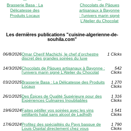
Brasserie Basa : La
Chocolats de Pâques
Délicatesse des
artisanaux à Bayonne
Produits Locaux
: l’univers marin signé
L’Atelier du Chocolat
Les dernières publications "cuisine-algerienne-de-
souhila.com"
06/8/2026
Omar Cherif Machichi, le chef d’orchestre
1 Clicks
discret des grandes soirées du luxe
14/3/2026
Chocolats de Pâques artisanaux à Bayonne :
542
l’univers marin signé L’Atelier du Chocolat
Clicks
03/2/2025
Brasserie Basa : La Délicatesse des Produits
1 270
Locaux
Clicks
26/1/2025
Des Épices de Qualité Supérieure pour des
1 316
Expériences Culinaires Inoubliables
Clicks
19/6/2024
Faites pétiller vos soirées avec les vins
1 541
pétillants halal sans alcool de Ladhidh
Clicks
17/6/2024
Profitez des spécialités du Pays basque de
1 790
Louis Ospital directement chez vous
Clicks