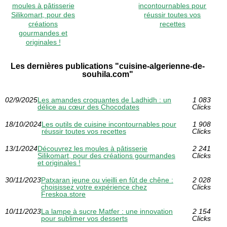
moules à pâtisserie
incontournables pour
Silikomart, pour des
réussir toutes vos
créations
recettes
gourmandes et
originales !
Les dernières publications "cuisine-algerienne-de-
souhila.com"
02/9/2025
Les amandes croquantes de Ladhidh : un
1 083
délice au cœur des Chocodates
Clicks
18/10/2024
Les outils de cuisine incontournables pour
1 908
réussir toutes vos recettes
Clicks
13/1/2024
Découvrez les moules à pâtisserie
2 241
Silikomart, pour des créations gourmandes
Clicks
et originales !
30/11/2023
Patxaran jeune ou vieilli en fût de chêne :
2 028
choisissez votre expérience chez
Clicks
Freskoa.store
10/11/2023
La lampe à sucre Matfer : une innovation
2 154
pour sublimer vos desserts
Clicks