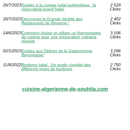
26/7/2023
Goûtez à la cuisine halal authentique : la
2 529
charcuterie boeuf halal.
Clicks
20/7/2023
Découvrez la Grande Variété des
2 402
Restaurants de Bayonne !
Clicks
14/6/2023
Comment choisir et utiliser un thermomètre
3 106
de cuisine pour une préparation culinaire
Clicks
réussie
02/1/2023
Goûtez aux Délices de la Gastronomie
3 296
Bayonnaise!
Clicks
11/9/2022
Bonbons halal : Un guide complet des
2 750
différents types de bonbons
Clicks
cuisine-algerienne-de-souhila.com